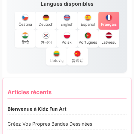
Langues disponibles
Čeština
Deutsch
English
Español
Français
हिन्दी
한국어
Polski
Português
Latviešu
Lietuvių
普通话
Articles récents
Bienvenue à Kidz Fun Art
Créez Vos Propres Bandes Dessinées