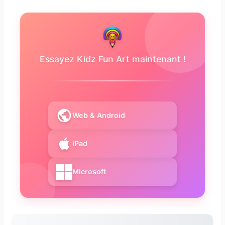
Essayez Kidz Fun Art maintenant !
Web & Android
iPad
Microsoft